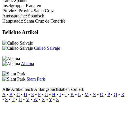
Land: Spanien
Inselgruppe: Kanaren
Provinz: Provinz Santa Cruz
Amtssprache: Spanisch
Hauptstadt: Santa Cruz de Tenerife
Beliebte Artikel
Callao Salvaje
Abama
Siam Park
Alle Artikel nach Anfangsbuchstaben sortiert:
A
•
B
•
C
•
D
•
E
•
F
•
G
•
H
•
I
•
J
•
K
•
L
•
M
•
N
•
O
•
P
•
Q
•
R
•
S
•
T
•
U
•
V
•
W
•
X
•
Y
•
Z