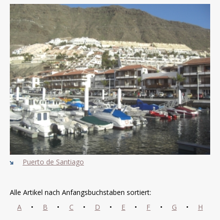
Puerto de Santiago
Alle Artikel nach Anfangsbuchstaben sortiert:
A
•
B
•
C
•
D
•
E
•
F
•
G
•
H