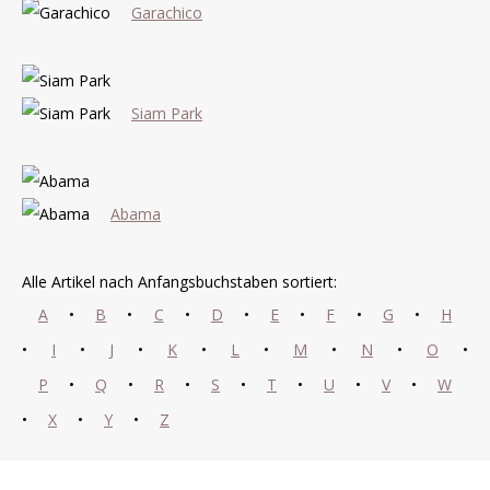
Garachico
Siam Park
Abama
Alle Artikel nach Anfangsbuchstaben sortiert:
A
•
B
•
C
•
D
•
E
•
F
•
G
•
H
•
I
•
J
•
K
•
L
•
M
•
N
•
O
•
P
•
Q
•
R
•
S
•
T
•
U
•
V
•
W
•
X
•
Y
•
Z