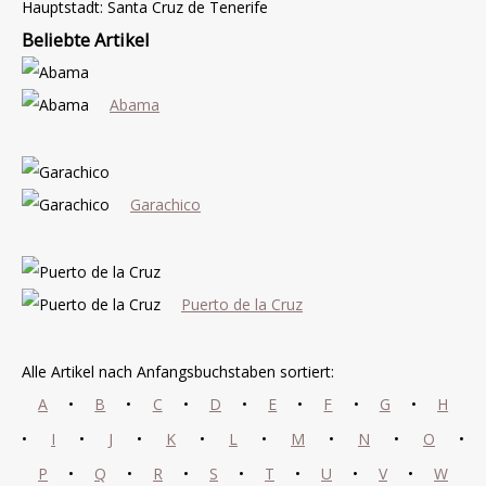
Hauptstadt: Santa Cruz de Tenerife
Beliebte Artikel
Abama
Garachico
Puerto de la Cruz
Alle Artikel nach Anfangsbuchstaben sortiert:
A
•
B
•
C
•
D
•
E
•
F
•
G
•
H
•
I
•
J
•
K
•
L
•
M
•
N
•
O
•
P
•
Q
•
R
•
S
•
T
•
U
•
V
•
W