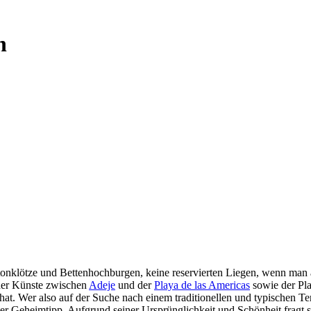
n
Betonklötze und Bettenhochburgen, keine reservierten Liegen, wenn ma
n der Künste zwischen
Adeje
und der
Playa de las Americas
sowie der Pla
hat. Wer also auf der Suche nach einem traditionellen und typischen Tene
uter Geheimtipp. Aufgrund seiner Ursprünglichkeit und Schönheit fragt