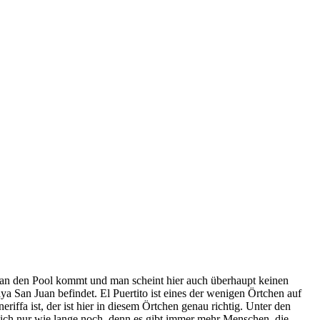
n an den Pool kommt und man scheint hier auch überhaupt keinen
ya San Juan befindet. El Puertito ist eines der wenigen Örtchen auf
riffa ist, der ist hier in diesem Örtchen genau richtig. Unter den
 sich nur wie lange noch, denn es gibt immer mehr Menschen, die