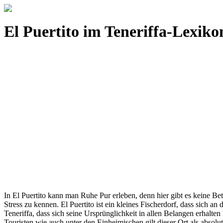
El Puertito im Teneriffa-Lexiko
In El Puertito kann man Ruhe Pur erleben, denn hier gibt es keine 
Stress zu kennen. El Puertito ist ein kleines Fischerdorf, dass sich a
Teneriffa, dass sich seine Ursprünglichkeit in allen Belangen erhalten 
Touristen wie auch unter den Einheimischen gilt dieser Ort als absol